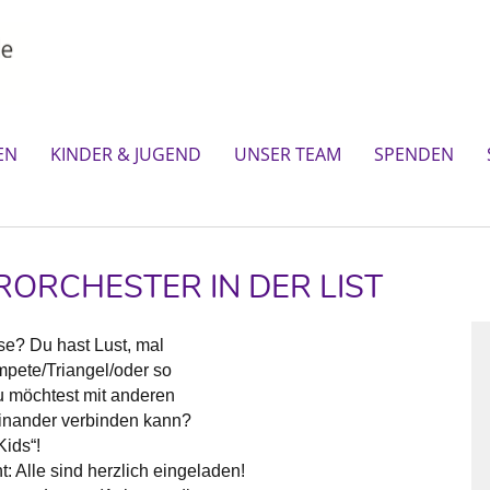
EN
KINDER & JUGEND
UNSER TEAM
SPENDEN
RORCHESTER IN DER LIST
use? Du hast Lust, mal
mpete/Triangel/oder so
 möchtest mit anderen
einander verbinden kann?
ids“!
t: Alle sind herzlich eingeladen!