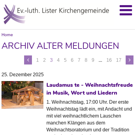
Home
ARCHIV ALTER MELDUNGEN
1
2
3
4
5
6
7
8
9
...
16
17
25. Dezember 2025
Laudamus te - Weihnachtsfreude
in Musik, Wort und Liedern
1. Weihnachtstag, 17:00 Uhr. Der erste
Weihnachtstag lädt ein, mit Andacht und
mit viel weihnachtlichem Lauschen
manchen Klängen aus dem
Weihnachtsoratorium und der Tradition