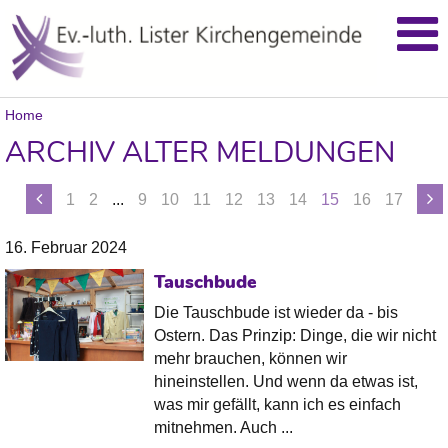
Home
ARCHIV ALTER MELDUNGEN
1
2
...
9
10
11
12
13
14
15
16
17
16. Februar 2024
Tauschbude
Die Tauschbude ist wieder da - bis
Ostern. Das Prinzip: Dinge, die wir nicht
mehr brauchen, können wir
hineinstellen. Und wenn da etwas ist,
was mir gefällt, kann ich es einfach
mitnehmen. Auch ...